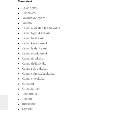
Tunnisteet
Cake pops
Cupcakes
Jälkiruokapöydät
Jäätelö
Kakut: aikuisten teemakakut
Kakut: hyydykekakut
Kakut: hääkakut
Kakut: kerroskakut
Kakut: lastenkakut
Kakut: muotokakut
Kakut: rippikakut
Kakut: ristiäiskakut
Kakut: suklaakakut
Kakut: valmistujaiskakut
Kakut: yrityskakut
Koristeet
Koristekurssit
Leivonnaisia
Leivonta
Tarvikkeet
Täytteet