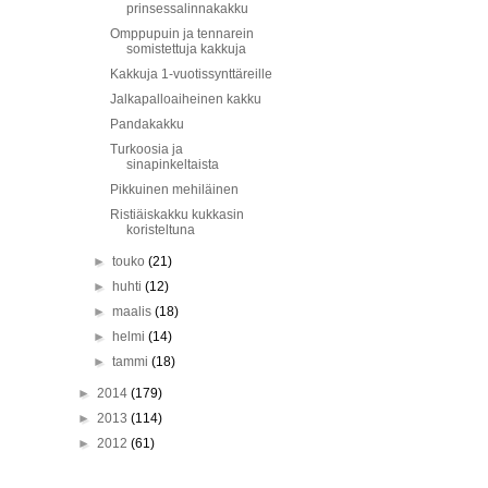
prinsessalinnakakku
Omppupuin ja tennarein
somistettuja kakkuja
Kakkuja 1-vuotissynttäreille
Jalkapalloaiheinen kakku
Pandakakku
Turkoosia ja
sinapinkeltaista
Pikkuinen mehiläinen
Ristiäiskakku kukkasin
koristeltuna
►
touko
(21)
►
huhti
(12)
►
maalis
(18)
►
helmi
(14)
►
tammi
(18)
►
2014
(179)
►
2013
(114)
►
2012
(61)