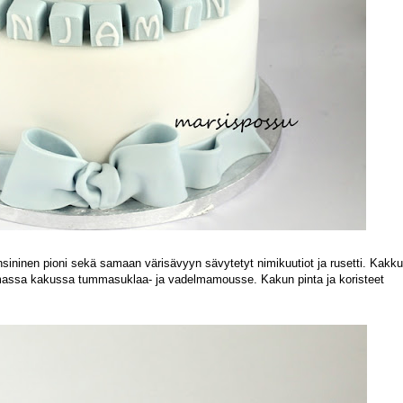
nsininen pioni sekä samaan värisävyyn sävytetyt nimikuutiot ja rusetti. Kakk
ttomassa kakussa tummasuklaa- ja vadelmamousse. Kakun pinta ja koristeet