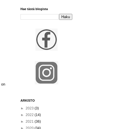
Hae tästä blogista
u on
ARKISTO
►
2023
(3)
►
2022
(14)
►
2021
(36)
►
2020
(34)