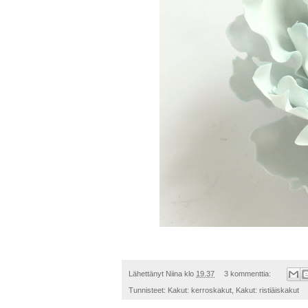
Lähettänyt
Niina
klo
19.37
3 kommenttia:
Tunnisteet:
Kakut: kerroskakut
,
Kakut: ristiäiskakut