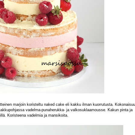
ytteinen marjoin koristeltu naked cake eli kakku ilman kuorrutusta. Kokonaisu
a kakkupohjassa vadelma-punaherukka- ja valkosuklaamousse. Kakun pinta ja
llä. Koristeena vadelmia ja mansikoita.