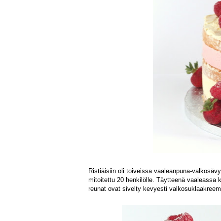
Ristiäisiin oli toiveissa vaaleanpuna-valkosäv
mitoitettu 20 henkilölle. Täytteenä vaaleass
reunat ovat sivelty kevyesti valkosuklaakreemi